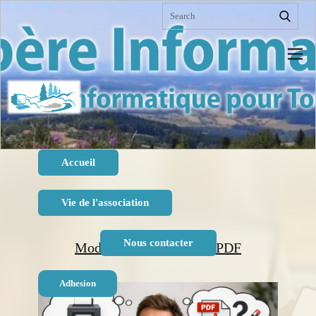
Sample HTML. Lorem ipsum dolor sit amet,
consectetur adipiscing elit nullam nunc justo sagittis
suscipit ultrices.
Accueil
Vie de l'association
Nous contacter
Modifier et renvoyer un PDF
Adhesion