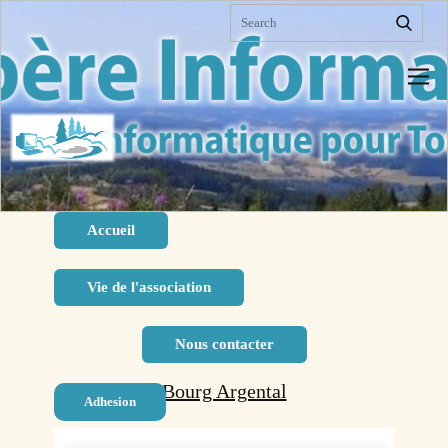
Sample HTML. Lorem ipsum dolor sit amet,
consectetur adipiscing elit nullam nunc justo sagittis
suscipit ultrices.
Accueil
Vie de l'association
Nous contacter
Bourg Argental
Adhesion